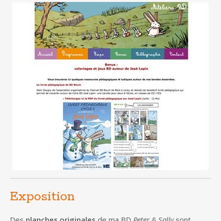
Exposition
Des
planches originales
de ma BD
Peter & Sally
sont