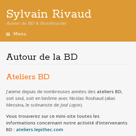
Sylvain Rivaud
Auteur de BD & Storyboarder
Menu
Aller
au
contenu
Autour de la BD
principal
Ateliers BD
J’anime depuis de nombreuses années des
ateliers BD
,
soit seul, soit en binôme avec Nicolas Rouhaud (alias
Messina, le scénariste de
José Lapin
).
Vous trouverez sur ce mini-site toutes les
informations concernant notre activité d’intervenants
BD :
ateliers.lepithec.com