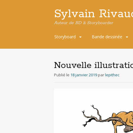
Sylvain Rivau
Auteur de BD & Storyboarder
Aller
Storyboard
Bande dessinée
au
contenu
principal
Nouvelle illustra
Publié le
18 janvier 2019
par
lepithec