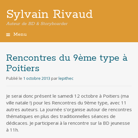
Sylvain Rivaud
Auteur de BD & Storyboarder
Menu
Aller
au
contenu
Rencontres du 9ème type à
principal
Poitiers
Publié le
1 octobre 2013
par
lepithec
Je serai donc présent le samedi 12 octobre à Poitiers (ma
ville natale !) pour les Rencontres du 9ème type, avec 11
autres auteurs. La journée s’organise autour de rencontres
thématiques en plus des traditionnelles séances de
dédicaces. Je participerai à la rencontre sur la BD jeunesse
à 11h.