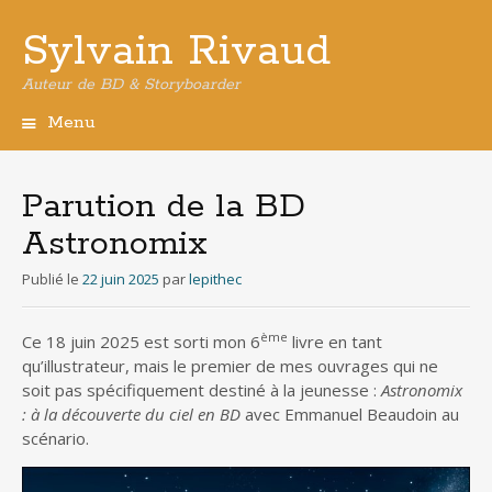
Sylvain Rivaud
Auteur de BD & Storyboarder
Menu
Aller
au
contenu
Parution de la BD
principal
Astronomix
Publié le
22 juin 2025
par
lepithec
ème
Ce 18 juin 2025 est sorti mon 6
livre en tant
qu’illustrateur, mais le premier de mes ouvrages qui ne
soit pas spécifiquement destiné à la jeunesse :
Astronomix
: à la découverte du ciel en BD
avec Emmanuel Beaudoin au
scénario.